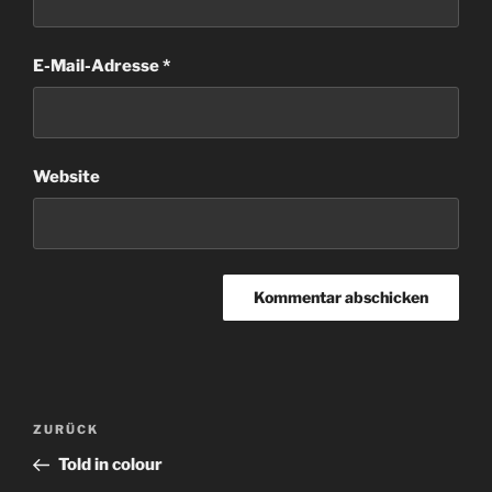
E-Mail-Adresse
*
Website
Beitragsnavigation
Vorheriger
ZURÜCK
Beitrag
Told in colour