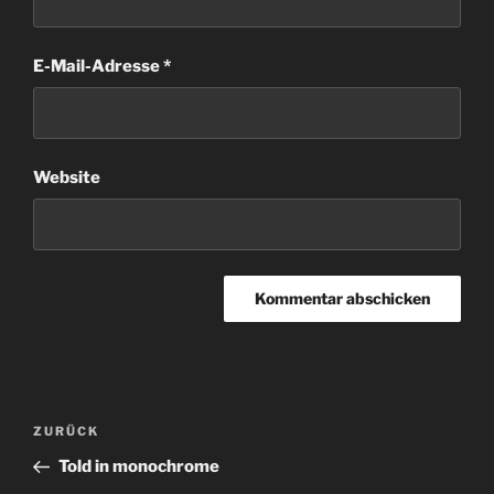
E-Mail-Adresse
*
Website
Beitragsnavigation
Vorheriger
ZURÜCK
Beitrag
Told in monochrome