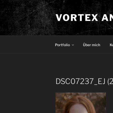
Zum
Inhalt
VORTEX A
springen
Portfolio
Über mich
K
DSC07237_EJ (2