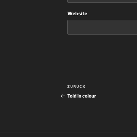
Website
Beitragsnavigation
Vorheriger
ZURÜCK
Beitrag
Told in colour