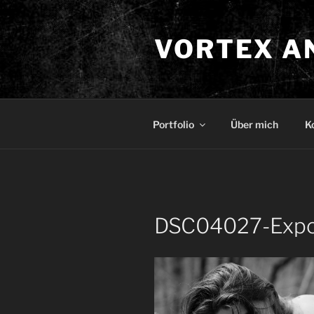
Zum
Inhalt
VORTEX A
springen
Portfolio
Über mich
K
DSC04027-Expo