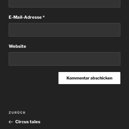
E-Mail-Adresse
*
Website
Beitragsnavigation
Vorheriger
ZURÜCK
Beitrag
Circus tales