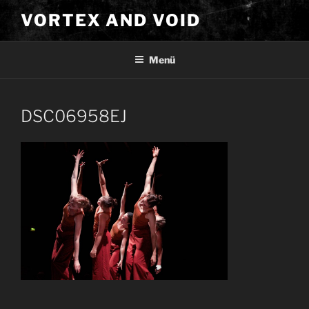
Zum
VORTEX AND VOID
Inhalt
springen
Menü
DSC06958EJ